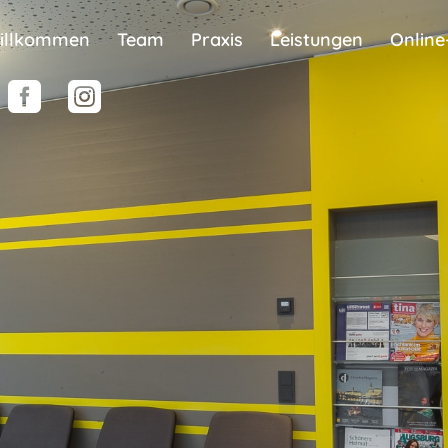
illkommen
Team
Praxis
Leistungen
Online

